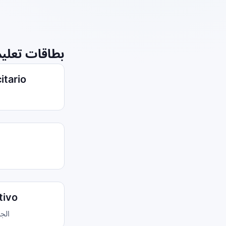
بطاقات تعليم
itario
tivo
الج