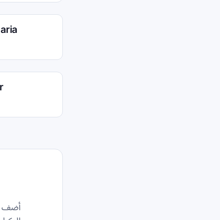
taria
r
أضف هذ