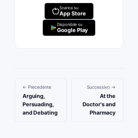
Scarica su
App Store
Disponibile su
Google Play
←
Precedente
Successivo
→
Arguing,
At the
Persuading,
Doctor's and
and Debating
Pharmacy