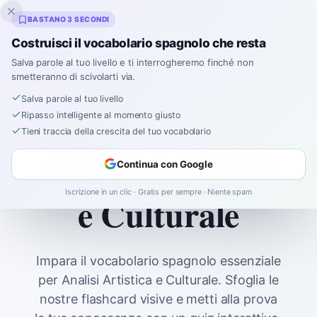
Inklingo
BASTANO 3 SECONDI
Costruisci il vocabolario spagnolo che resta
Salva parole al tuo livello e ti interrogheremo finché non
smetteranno di scivolarti via.
Home
Spanish
Vocabulary
B2
Salva parole al tuo livello
Analisi Artistica e Culturale
Ripasso intelligente al momento giusto
Tieni traccia della crescita del tuo vocabolario
Analisi Artistica
Continua con Google
Iscrizione in un clic · Gratis per sempre · Niente spam
e Culturale
Impara il vocabolario spagnolo essenziale
per Analisi Artistica e Culturale. Sfoglia le
nostre flashcard visive e metti alla prova