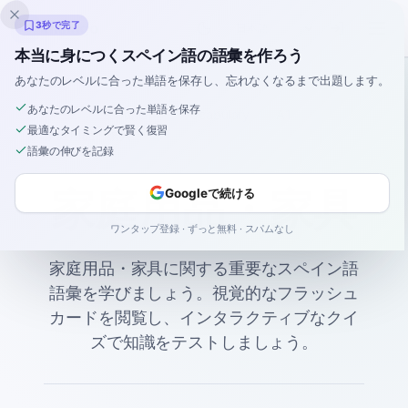
Inklingo
3秒で完了
本当に身につくスペイン語の語彙を作ろう
あなたのレベルに合った単語を保存し、忘れなくなるまで出題します。
あなたのレベルに合った単語を保存
ホーム
Spanish
Vocabulary
A1
最適なタイミングで賢く復習
家庭用品・家具
語彙の伸びを記録
家庭用品・家具
Googleで続ける
ワンタップ登録 · ずっと無料 · スパムなし
家庭用品・家具に関する重要なスペイン語
語彙を学びましょう。視覚的なフラッシュ
カードを閲覧し、インタラクティブなクイ
ズで知識をテストしましょう。