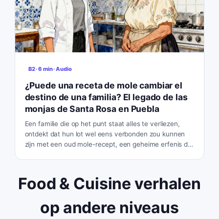
B2
·
6
min
· Audio
¿Puede una receta de mole cambiar el
destino de una familia? El legado de las
monjas de Santa Rosa en Puebla
Een familie die op het punt staat alles te verliezen,
ontdekt dat hun lot wel eens verbonden zou kunnen
zijn met een oud mole-recept, een geheime erfenis die
is overgeleverd door de legendarische nonnen van
Puebla. Kunnen de complexe smaken van het
verleden hun toekomst redden?
Food & Cuisine verhalen
op andere niveaus