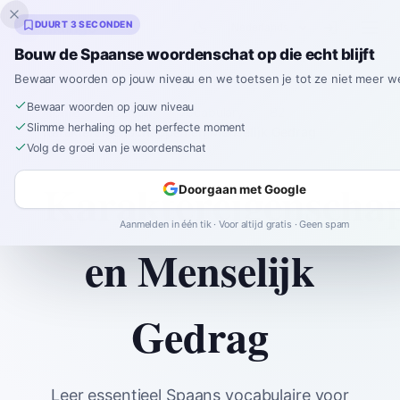
Inklingo
DUURT 3 SECONDEN
Bouw de Spaanse woordenschat op die echt blijft
Bewaar woorden op jouw niveau en we toetsen je tot ze niet meer w
Bewaar woorden op jouw niveau
Home
Spanish
Vocabulary
B2
Slimme herhaling op het perfecte moment
Karaktereigenschappen en Menselijk Gedrag
Volg de groei van je woordenschat
Karaktereigenscha
Doorgaan met Google
Aanmelden in één tik · Voor altijd gratis · Geen spam
en Menselijk
Gedrag
Leer essentieel Spaans vocabulaire voor