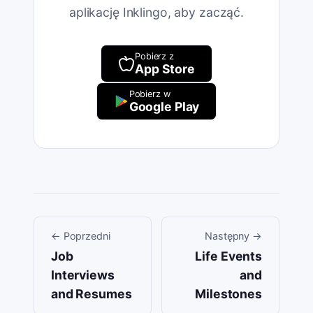
aplikację Inklingo, aby zacząć.
Pobierz z
App Store
Pobierz w
Google Play
←
Poprzedni
Następny
→
Job
Life Events
Interviews
and
and Resumes
Milestones