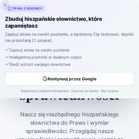
Inklingo
TRWA 3 SEKUNDY
Zbuduj hiszpańskie słownictwo, które
zapamiętasz
Zapisuj słowa na swoim poziomie, a będziemy Cię testować, dopóki
Strona główna
Spanish
Vocabulary
nie przestaną Ci umykać.
B2
Prawo i wymiar sprawiedliwości
Zapisuj słowa na swoim poziomie
Inteligentne powtórki w idealnym czasie
Prawo i wymiar
Śledź wzrost swojego słownictwa
Kontynuuj przez Google
sprawiedliwości
Rejestracja jednym kliknięciem · Zawsze za darmo · Bez spamu
Naucz się niezbędnego hiszpańskiego
słownictwa do Prawo i wymiar
sprawiedliwości. Przeglądaj nasze