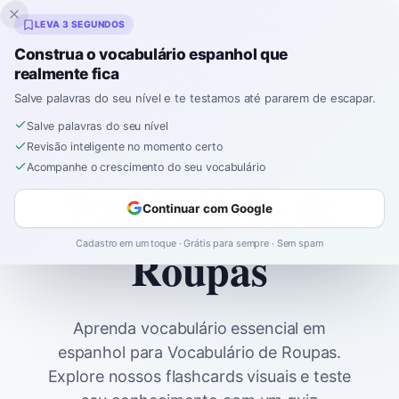
Inklingo
LEVA 3 SEGUNDOS
Construa o vocabulário espanhol que
realmente fica
Salve palavras do seu nível e te testamos até pararem de escapar.
Início
Spanish
Vocabulary
A1
Salve palavras do seu nível
Vocabulário de Roupas
Revisão inteligente no momento certo
Acompanhe o crescimento do seu vocabulário
Vocabulário de
Continuar com Google
Cadastro em um toque · Grátis para sempre · Sem spam
Roupas
Aprenda vocabulário essencial em
espanhol para Vocabulário de Roupas.
Explore nossos flashcards visuais e teste