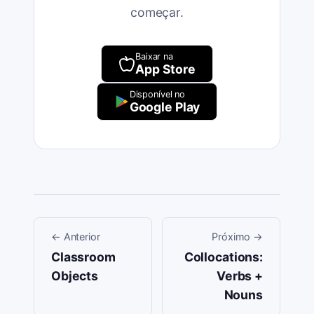
começar.
Baixar na
App Store
Disponível no
Google Play
←
Anterior
Próximo
→
Classroom
Collocations:
Objects
Verbs +
Nouns