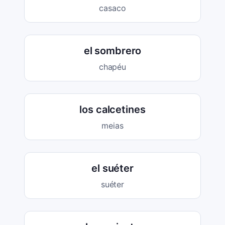
casaco
el sombrero
chapéu
los calcetines
meias
el suéter
suéter