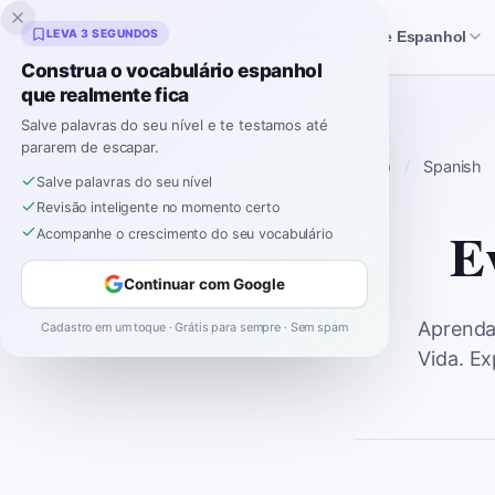
Inklingo
LEVA 3 SEGUNDOS
Histórias
Ferramentas de Espanhol
Construa o vocabulário espanhol
que realmente fica
Salve palavras do seu nível e te testamos até
pararem de escapar.
Início
Spanish
Salve palavras do seu nível
Revisão inteligente no momento certo
E
Acompanhe o crescimento do seu vocabulário
Continuar com Google
Aprenda
Cadastro em um toque · Grátis para sempre · Sem spam
Vida. Ex