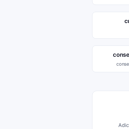
c
conse
conse
Adic