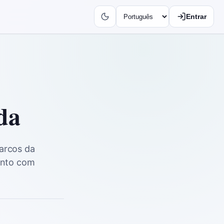
Entrar
da
arcos da
mento com