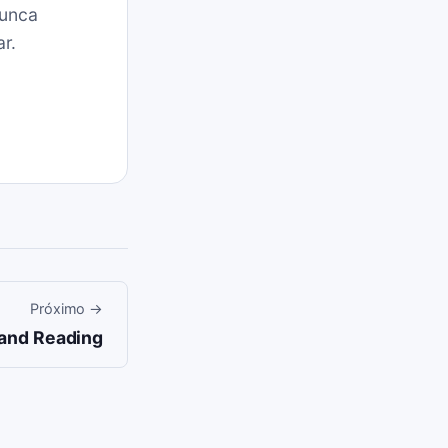
nunca
r.
Próximo
→
 and Reading