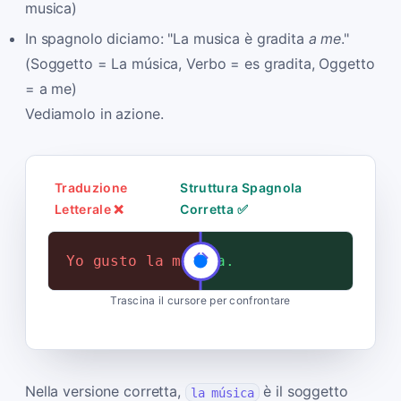
musica)
In spagnolo diciamo: "La musica è gradita
a me
."
(Soggetto = La música, Verbo = es gradita, Oggetto
= a me)
Vediamolo in azione.
Traduzione
Struttura Spagnola
Letterale ❌
Corretta ✅
Yo gusto la música.
Me gusta la música.
Trascina il cursore per confrontare
Nella versione corretta,
è il soggetto
la música