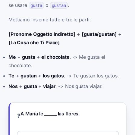
se usare
o
.
gusta
gustan
Mettiamo insieme tutte e tre le parti:
[Pronome Oggetto Indiretto]
+
[gusta/gustan]
+
[La Cosa che Ti Piace]
Me
+
gusta
+
el chocolate
. -> Me gusta el
chocolate.
Te
+
gustan
+
los gatos
. -> Te gustan los gatos.
Nos
+
gusta
+
viajar
. -> Nos gusta viajar.
A María le ______ las flores.
❓