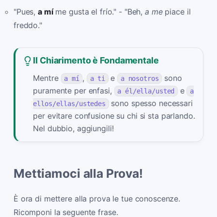
"Pues,
a mí
me gusta el frío." - "Beh,
a me
piace il
freddo."
Il Chiarimento è Fondamentale
Mentre
,
e
sono
a mí
a ti
a nosotros
puramente per enfasi,
e
a él/ella/usted
a
sono spesso necessari
ellos/ellas/ustedes
per evitare confusione su chi si sta parlando.
Nel dubbio, aggiungili!
Mettiamoci alla Prova!
È ora di mettere alla prova le tue conoscenze.
Ricomponi la seguente frase.