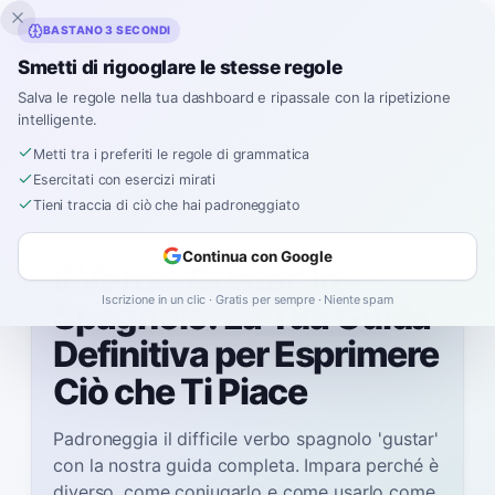
Inklingo
BASTANO 3 SECONDI
Smetti di rigooglare le stesse regole
Salva le regole nella tua dashboard e ripassale con la ripetizione
intelligente.
Home
Spanish
Grammar
A1
Il Verbo 'Gustar': Esprimere Ciò che Piace
Metti tra i preferiti le regole di grammatica
Esercitati con esercizi mirati
Tieni traccia di ciò che hai padroneggiato
A1
Continua con Google
Il Verbo 'Gustar' in
Iscrizione in un clic · Gratis per sempre · Niente spam
Spagnolo: La Tua Guida
Definitiva per Esprimere
Ciò che Ti Piace
Padroneggia il difficile verbo spagnolo 'gustar'
con la nostra guida completa. Impara perché è
diverso, come coniugarlo e come usarlo come