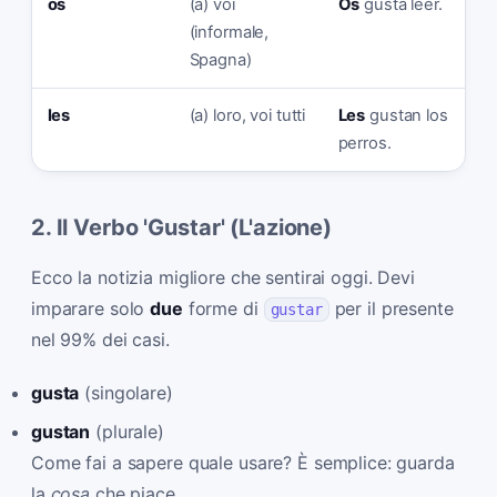
os
(a) voi
Os
gusta leer.
(informale,
Spagna)
les
(a) loro, voi tutti
Les
gustan los
perros.
2. Il Verbo 'Gustar' (L'azione)
Ecco la notizia migliore che sentirai oggi. Devi
imparare solo
due
forme di
per il presente
gustar
nel 99% dei casi.
gusta
(singolare)
gustan
(plurale)
Come fai a sapere quale usare? È semplice: guarda
la
cosa
che piace.