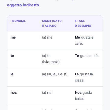
oggetto indiretto
.
PRONOME
SIGNIFICATO
FRASE
ITALIANO
D'ESEMPIO
me
(a) me
Me
gusta el
café.
te
(a) te
Te
gusta el té.
(informale)
le
(a) lui, lei, Lei (f)
Le
gusta la
pizza.
nos
(a) noi
Nos
gusta
bailar.