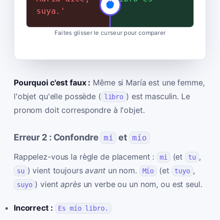
suya.'
suyo.'
Faites glisser le curseur pour comparer
Pourquoi c'est faux :
Même si María est une femme,
l'objet qu'elle possède (
) est masculin. Le
libro
pronom doit correspondre à l'objet.
Erreur 2 : Confondre
et
mi
mío
Rappelez-vous la règle de placement :
(et
,
mi
tu
) vient toujours
avant
un nom.
(et
,
su
Mío
tuyo
) vient
après
un verbe ou un nom, ou est seul.
suyo
Incorrect :
Es mío libro.