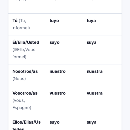
Tú
(Tu,
tuyo
tuya
tu
informel)
Él/Ella/Usted
suyo
suya
su
(Il/Elle/Vous
formel)
Nosotros/as
nuestro
nuestra
nu
(Nous)
Vosotros/as
vuestro
vuestra
vu
(Vous,
Espagne)
Ellos/Ellas/Us
suyo
suya
su
tedes