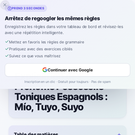
Inklingo
PREND 3 SECONDES
Arrêtez de regoogler les mêmes règles
Enregistrez les règles dans votre tableau de bord et révisez-les
avec une répétition intelligente.
Accueil
Spanish
Grammar
A2
Les Pronoms Possessifs Toniques : Mío, Tuyo, Suyo
Mettez en favoris les règles de grammaire
Pratiquez avec des exercices ciblés
Suivez ce que vous maîtrisez
A2
Continuer avec Google
Explication des
Inscription en un clic · Gratuit pour toujours · Pas de spam
Pronoms Possessifs
Toniques Espagnols :
Mío, Tuyo, Suyo
Table des matières