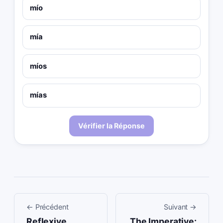
mío
mía
míos
mías
Vérifier la Réponse
←
Précédent
Suivant
→
Reflexive
The Imperative: