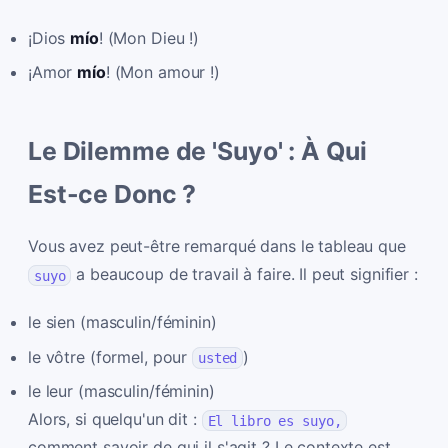
¡Dios
mío
! (Mon Dieu !)
¡Amor
mío
! (Mon amour !)
Le Dilemme de 'Suyo' : À Qui
Est-ce Donc ?
Vous avez peut-être remarqué dans le tableau que
a beaucoup de travail à faire. Il peut signifier :
suyo
le sien (masculin/féminin)
le vôtre (formel, pour
)
usted
le leur (masculin/féminin)
Alors, si quelqu'un dit :
El libro es suyo,
comment savoir de qui il s'agit ? Le contexte est