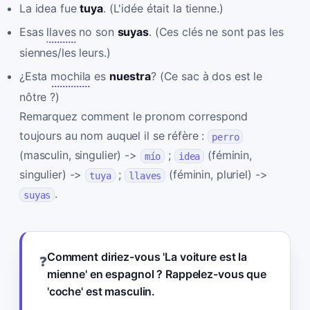
La idea fue
tuya
. (L'idée était la tienne.)
Esas
llaves
no son
suyas
. (Ces clés ne sont pas les
siennes/les leurs.)
¿Esta
mochila
es
nuestra
? (Ce sac à dos est le
nôtre ?)
Remarquez comment le pronom correspond
toujours au nom auquel il se réfère :
perro
(masculin, singulier) ->
;
(féminin,
mío
idea
singulier) ->
;
(féminin, pluriel) ->
tuya
llaves
.
suyas
Comment diriez-vous 'La voiture est la
❓
mienne' en espagnol ? Rappelez-vous que
'coche' est masculin.