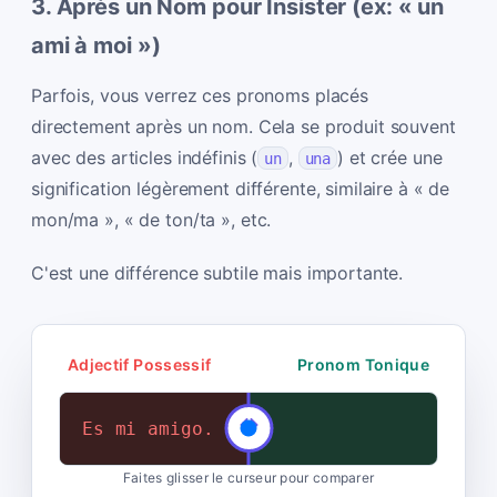
3. Après un Nom pour Insister (ex: « un
ami à moi »)
Parfois, vous verrez ces pronoms placés
directement après un nom. Cela se produit souvent
avec des articles indéfinis (
,
) et crée une
un
una
signification légèrement différente, similaire à « de
mon/ma », « de ton/ta », etc.
C'est une différence subtile mais importante.
Adjectif Possessif
Pronom Tonique
Es mi amigo.
Es un amigo mío.
Faites glisser le curseur pour comparer