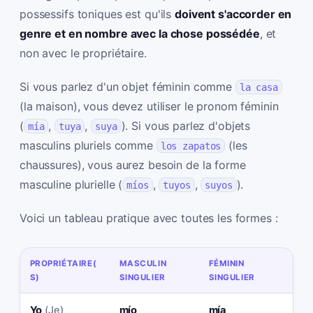
possessifs toniques est qu'ils
doivent s'accorder en
genre et en nombre avec la chose possédée
, et
non avec le propriétaire.
Si vous parlez d'un objet féminin comme
la casa
(la maison), vous devez utiliser le pronom féminin
(
,
,
). Si vous parlez d'objets
mía
tuya
suya
masculins pluriels comme
(les
los zapatos
chaussures), vous aurez besoin de la forme
masculine plurielle (
,
,
).
míos
tuyos
suyos
Voici un tableau pratique avec toutes les formes :
PROPRIÉTAIRE(
MASCULIN
FÉMININ
MA
S)
SINGULIER
SINGULIER
PL
Yo
(Je)
mío
mía
mí