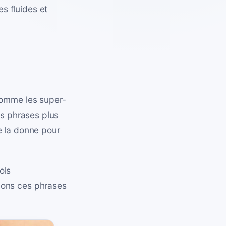
s fluides et
 comme les super-
os phrases plus
e la donne pour
ols
mons ces phrases