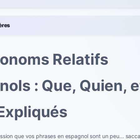
ères
ronoms Relatifs
ols : Que, Quien, e
Expliqués
ession que vos phrases en espagnol sont un peu... sac