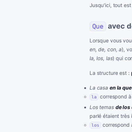
Jusqu'ici, tout es
avec d
Que
Lorsque vous vou
en, de, con, a
), v
la, los, las
) qui co
La structure est :
La casa
en la que
correspond 
la
Los temas
de los
parlé étaient très 
correspond
los