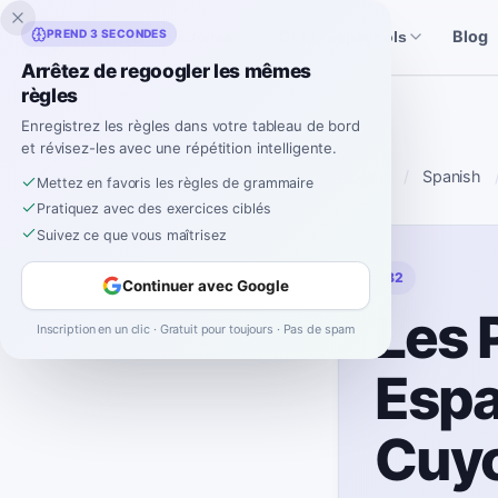
Inklingo
PREND 3 SECONDES
Blog
Histoires
Outils espagnols
Arrêtez de regoogler les mêmes
règles
Enregistrez les règles dans votre tableau de bord
et révisez-les avec une répétition intelligente.
Accueil
Spanish
Mettez en favoris les règles de grammaire
Pratiquez avec des exercices ciblés
Suivez ce que vous maîtrisez
B2
Continuer avec Google
Les 
Inscription en un clic · Gratuit pour toujours · Pas de spam
Espa
Cuyo