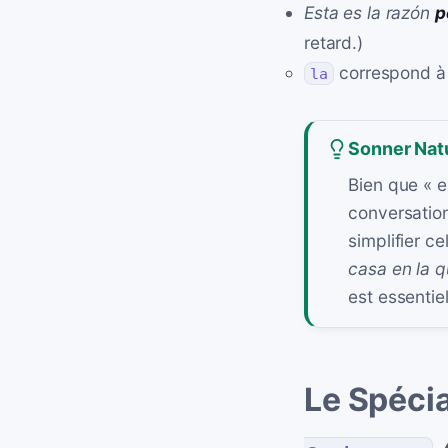
Esta es la razón
p
retard.)
correspond 
la
Sonner Nat
Bien que « e
conversation
simplifier ce
casa en la q
est essentie
Le Spécia