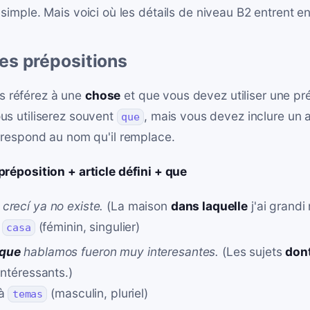
t simple. Mais voici où les détails de niveau B2 entrent en
es prépositions
s référez à une
chose
et que vous devez utiliser une p
ous utiliserez souvent
, mais vous devez inclure un ar
que
rrespond au nom qu'il remplace.
préposition + article défini + que
crecí ya no existe.
(La maison
dans laquelle
j'ai grandi 
à
(féminin, singulier)
casa
 que
hablamos fueron muy interesantes.
(Les sujets
don
intéressants.)
 à
(masculin, pluriel)
temas