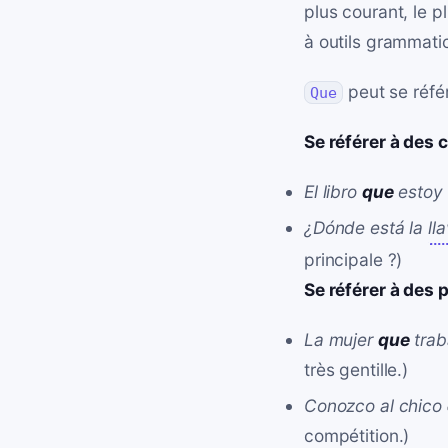
plus courant, le p
à outils grammati
peut se réfé
Que
Se référer à des 
El libro
que
estoy 
¿Dónde está la
ll
principale ?)
Se référer à des 
La mujer
que
trab
très gentille.)
Conozco al chico
compétition.)