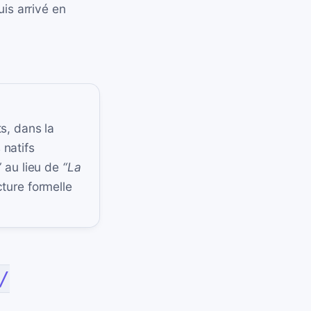
uis arrivé en
s, dans la
 natifs
”
au lieu de
“La
ture formelle
/