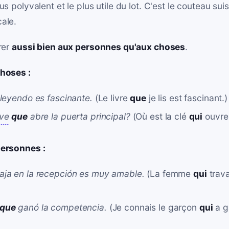
lus polyvalent et le plus utile du lot. C'est le couteau sui
cale.
rer
aussi bien aux personnes qu'aux choses
.
choses :
leyendo es fascinante.
(Le livre
que
je lis est fascinant.)
ave
que
abre la puerta principal?
(Où est la clé
qui
ouvre 
personnes :
aja en la recepción es muy amable.
(La femme
qui
trava
que
ganó la competencia.
(Je connais le garçon
qui
a g