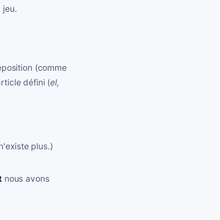
 jeu.
réposition (comme
ticle défini (
el,
n'existe plus.)
t
nous avons