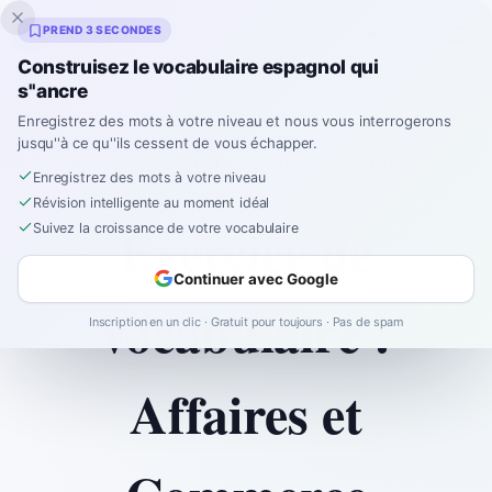
Inklingo
PREND 3 SECONDES
Construisez le vocabulaire espagnol qui
s''ancre
Enregistrez des mots à votre niveau et nous vous interrogerons
Accueil
Spanish
Vocabulary
B2
jusqu''à ce qu''ils cessent de vous échapper.
Exercice de vocabulaire : Affaires et Commerce
Enregistrez des mots à votre niveau
Révision intelligente au moment idéal
Exercice de
Suivez la croissance de votre vocabulaire
Continuer avec Google
vocabulaire :
Inscription en un clic · Gratuit pour toujours · Pas de spam
Affaires et