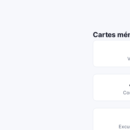
Cartes mém
V
Co
Excu