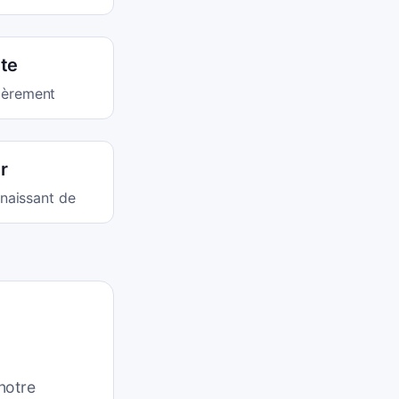
te
cèrement
r
nnaissant de
notre