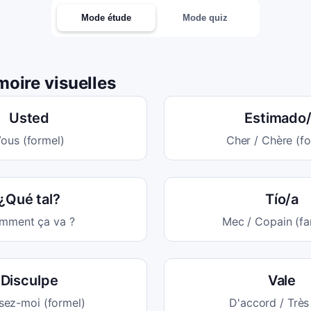
Mode étude
Mode quiz
oire visuelles
Usted
Estimado
ous (formel)
Cher / Chère (fo
¿Qué tal?
Tío/a
mment ça va ?
Mec / Copain (fam
Disculpe
Vale
sez-moi (formel)
D'accord / Très