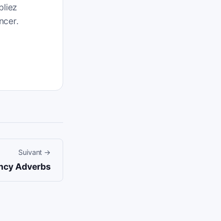
bliez
ncer.
Suivant
→
ncy Adverbs