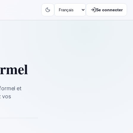
Se connecter
ormel
formel et
z vos