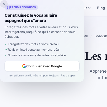
Inklingo
PREND 3 SECONDES
Blog
Histoires
Outils espagnols
Construisez le vocabulaire
espagnol qui s''ancre
Enregistrez des mots à votre niveau et nous vous
interrogerons jusqu''à ce qu''ils cessent de vous
Accueil
Spanis
échapper.
Enregistrez des mots à votre niveau
Les 
Révision intelligente au moment idéal
Suivez la croissance de votre vocabulaire
Continuer avec Google
Apprenez
Inscription en un clic · Gratuit pour toujours · Pas de spam
info