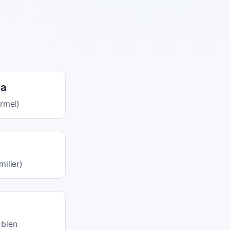
/a
rmel)
ilier)
 bien