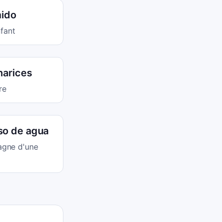
mido
nfant
narices
re
so de agua
agne d'une