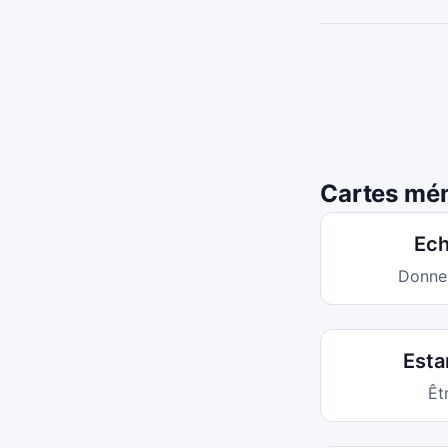
Cartes mém
Ech
Donne
Esta
Êt