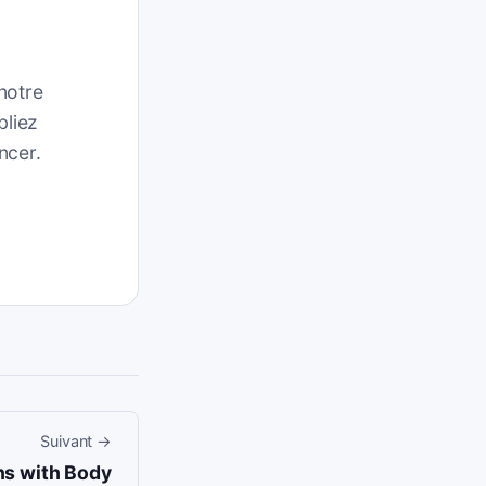
notre
bliez
ncer.
Suivant
→
ns with Body