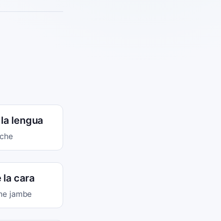
 la lengua
nche
 la cara
une jambe