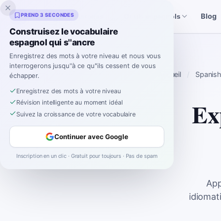
Inklingo
PREND 3 SECONDES
Blog
Histoires
Outils espagnols
Construisez le vocabulaire
espagnol qui s''ancre
Enregistrez des mots à votre niveau et nous vous
interrogerons jusqu''à ce qu''ils cessent de vous
Accueil
Spanis
échapper.
Enregistrez des mots à votre niveau
Ex
Révision intelligente au moment idéal
Suivez la croissance de votre vocabulaire
Continuer avec Google
Inscription en un clic · Gratuit pour toujours · Pas de spam
App
idiomat