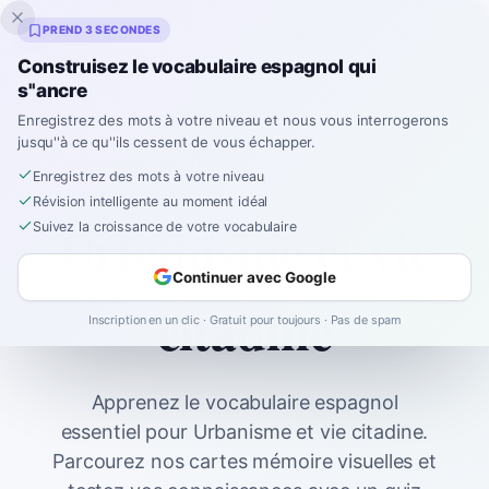
Inklingo
PREND 3 SECONDES
Construisez le vocabulaire espagnol qui
s''ancre
Enregistrez des mots à votre niveau et nous vous interrogerons
Accueil
Spanish
Vocabulary
B2
jusqu''à ce qu''ils cessent de vous échapper.
Urbanisme et vie citadine
Enregistrez des mots à votre niveau
Révision intelligente au moment idéal
Urbanisme et vie
Suivez la croissance de votre vocabulaire
Continuer avec Google
citadine
Inscription en un clic · Gratuit pour toujours · Pas de spam
Apprenez le vocabulaire espagnol
essentiel pour Urbanisme et vie citadine.
Parcourez nos cartes mémoire visuelles et