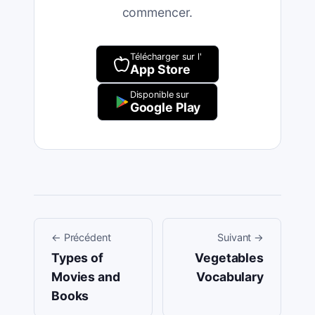
commencer.
Télécharger sur l'
App Store
Disponible sur
Google Play
←
Précédent
Suivant
→
Types of
Vegetables
Movies and
Vocabulary
Books