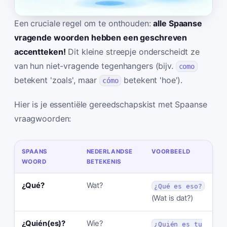
Een cruciale regel om te onthouden:
alle Spaanse
vragende woorden hebben een geschreven
accentteken!
Dit kleine streepje onderscheidt ze
van hun niet-vragende tegenhangers (bijv.
como
betekent 'zoals', maar
betekent 'hoe').
cómo
Hier is je essentiële gereedschapskist met Spaanse
vraagwoorden:
SPAANS
NEDERLANDSE
VOORBEELD
WOORD
BETEKENIS
¿Qué?
Wat?
¿Qué es eso?
(Wat is dat?)
¿Quién(es)?
Wie?
¿Quién es tu