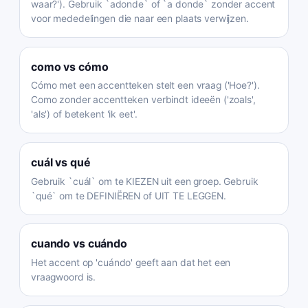
waar?'). Gebruik `adonde` of `a donde` zonder accent
voor mededelingen die naar een plaats verwijzen.
como
vs
cómo
Cómo met een accentteken stelt een vraag ('Hoe?').
Como zonder accentteken verbindt ideeën ('zoals',
'als') of betekent 'ik eet'.
cuál
vs
qué
Gebruik `cuál` om te KIEZEN uit een groep. Gebruik
`qué` om te DEFINIËREN of UIT TE LEGGEN.
cuando
vs
cuándo
Het accent op 'cuándo' geeft aan dat het een
vraagwoord is.