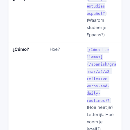
estudias
español?
(Waarom
studeer je
Spaans?)
¿Cómo?
Hoe?
¿Cómo [te
llamas]
(/spanish/gra
mmar/a2/a2-
reflexive-
verbs-and-
daily-
routines)?
(Hoe heet je?
Letterlijk: Hoe
noem je
jezelf?)