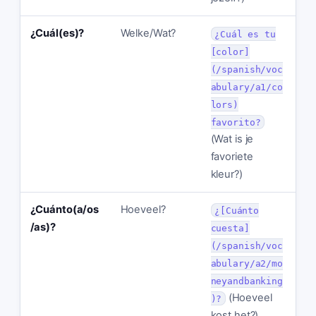
¿Cuál(es)?
Welke/Wat?
¿Cuál es tu
[color]
(/spanish/voc
abulary/a1/co
lors)
favorito?
(Wat is je
favoriete
kleur?)
¿Cuánto(a/os
Hoeveel?
¿[Cuánto
/as)?
cuesta]
(/spanish/voc
abulary/a2/mo
neyandbanking
(Hoeveel
)?
kost het?)