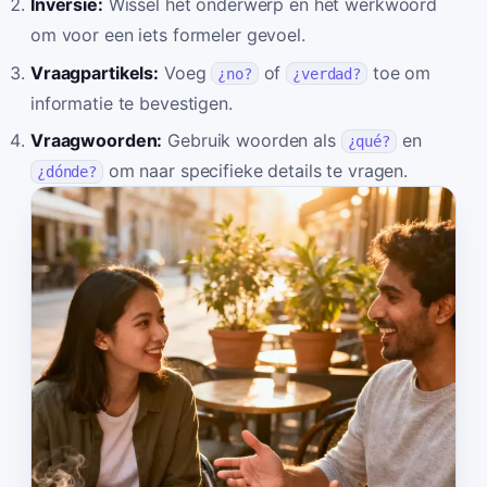
Inversie:
Wissel het onderwerp en het werkwoord
om voor een iets formeler gevoel.
Vraagpartikels:
Voeg
of
toe om
¿no?
¿verdad?
informatie te bevestigen.
Vraagwoorden:
Gebruik woorden als
en
¿qué?
om naar specifieke details te vragen.
¿dónde?