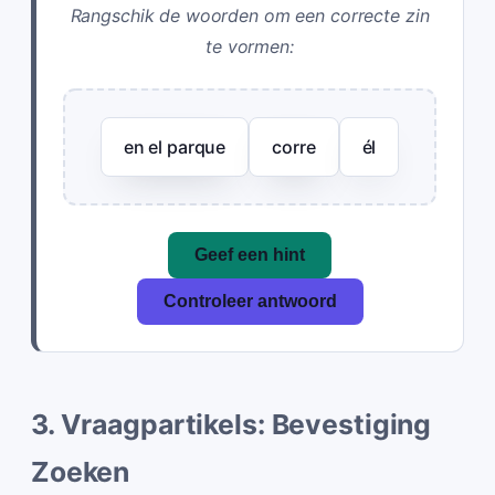
Rangschik de woorden om een correcte zin
te vormen:
en el parque
corre
él
Geef een hint
Controleer antwoord
3. Vraagpartikels: Bevestiging
Zoeken