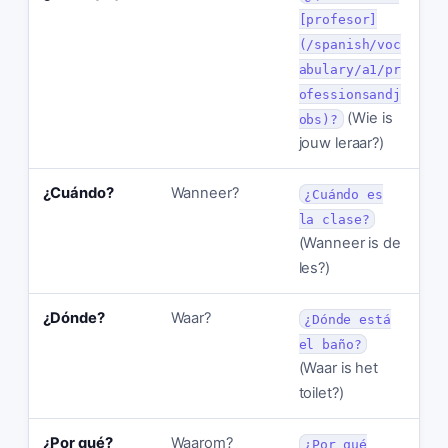
[profesor]
(/spanish/voc
abulary/a1/pr
ofessionsandj
(Wie is
obs)?
jouw leraar?)
¿Cuándo?
Wanneer?
¿Cuándo es
la clase?
(Wanneer is de
les?)
¿Dónde?
Waar?
¿Dónde está
el baño?
(Waar is het
toilet?)
¿Por qué?
Waarom?
¿Por qué