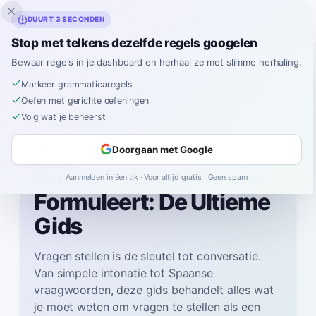
Inklingo
DUURT 3 SECONDEN
Stop met telkens dezelfde regels googelen
Bewaar regels in je dashboard en herhaal ze met slimme herhaling.
Home
Spanish
Grammar
A1
Markeer grammaticaregels
Spaanse Vragen Formuleren
Oefen met gerichte oefeningen
Volg wat je beheerst
A1
Doorgaan met Google
Hoe je Spaanse Vragen
Aanmelden in één tik · Voor altijd gratis · Geen spam
Formuleert: De Ultieme
Gids
Vragen stellen is de sleutel tot conversatie.
Van simpele intonatie tot Spaanse
vraagwoorden, deze gids behandelt alles wat
je moet weten om vragen te stellen als een