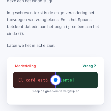
deze aan het einde stijgt.
In geschreven tekst is de enige verandering het
toevoegen van vraagtekens. En in het Spaans
betekent dat één aan het begin (¿) en één aan het
einde (?).
Laten we het in actie zien:
Mededeling
Vraag ❓
El café está caliente.
¿El café está caliente?
Sleep de greep om te vergelijken